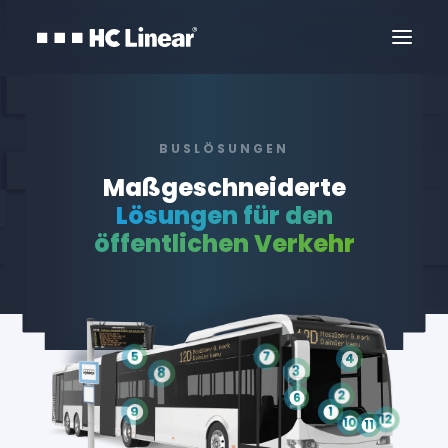
BUSLÖSUNGEN
Maßgeschneiderte
Lösungen für den
öffentlichen Verkehr
Kontakt
5
7
4
3
8
2
6
1
9
12
10
11