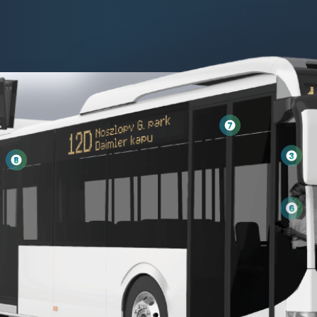
7
3
8
6