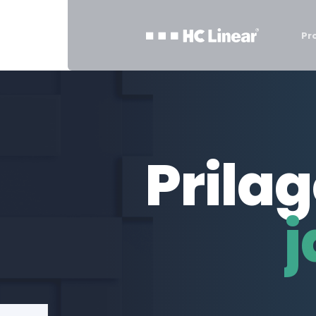
Pr
Prila
j