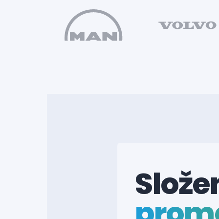
Složen
prome