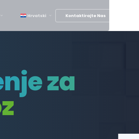
Hrvatski
Kontaktirajte Nas
enje za
oz