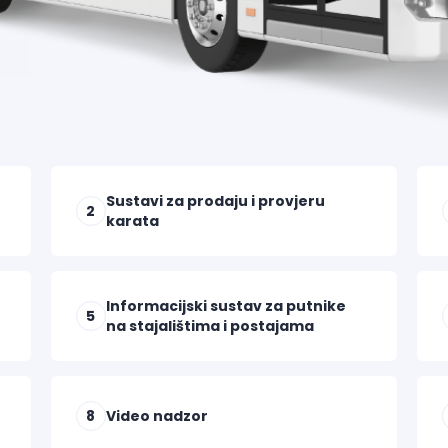
Sustavi za prodaju i provjeru
2
karata
Informacijski sustav za putnike
5
na stajalištima i postajama
8
Video nadzor