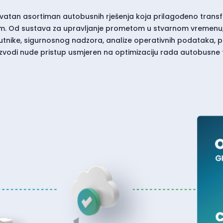
vatan asortiman autobusnih rješenja koja prilagođeno transf
om. Od sustava za upravljanje prometom u stvarnom vremenu,
utnike, sigurnosnog nadzora, analize operativnih podataka, 
izvodi nude pristup usmjeren na optimizaciju rada autobusne f