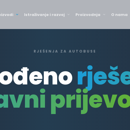
oizvodi
Istraživanje i razvoj
Proizvodnja
O nama
RJEŠENJA ZA AUTOBUSE
gođeno
rješ
avni prijev