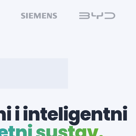
i i inteligentni
tni sustav.