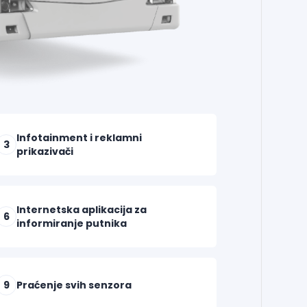
Infotainment i reklamni
3
prikazivači
Internetska aplikacija za
6
informiranje putnika
9
Praćenje svih senzora