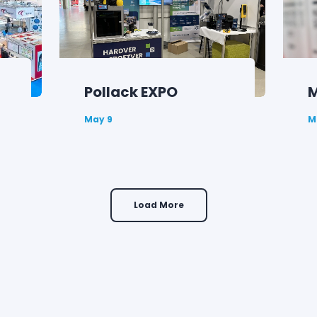
Pollack EXPO
M
May 9
M
Load More