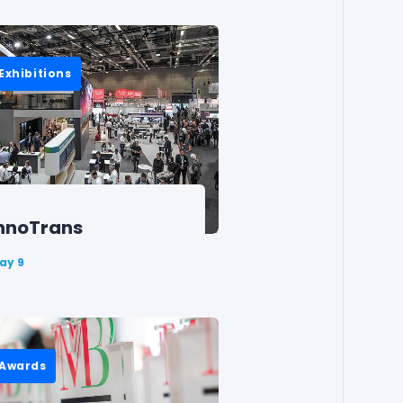
Exhibitions
nnoTrans
ay 9
Awards