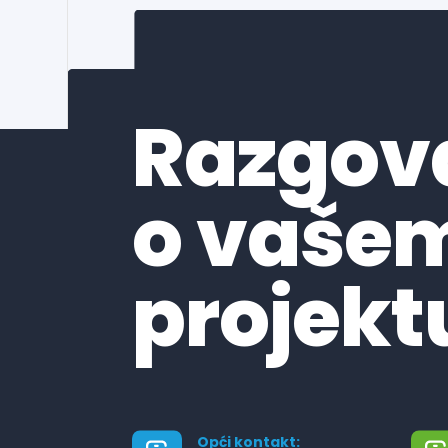
Razgov
o vaše
projekt
Opći kontakt: