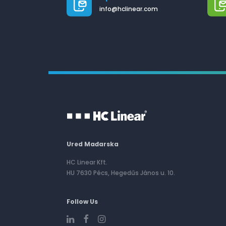
info@hclinear.com
Ured Mađarska
HC Linear Kft.
HU 7630 Pécs, Hegedűs János u. 10.
Follow Us