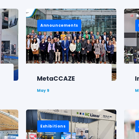
Announcements
MetaCCAZE
I
May 9
M
Exhibitions