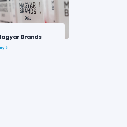
agyar Brands
ay 9