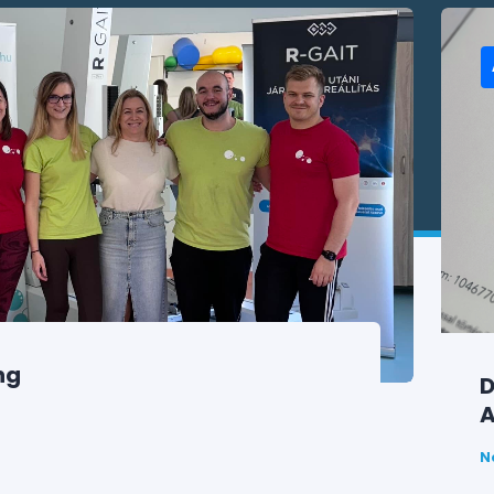
ng
D
N