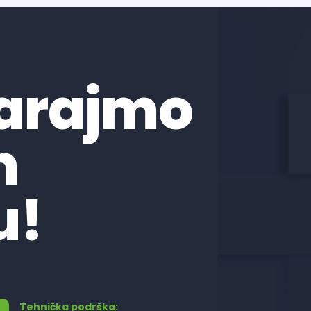
arajmo
m
u!
Tehnička podrška: