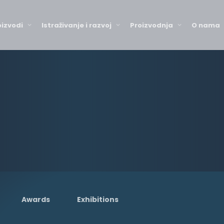
oizvodi
Istraživanje i razvoj
Proizvodnja
O nama
Awards
Exhibitions