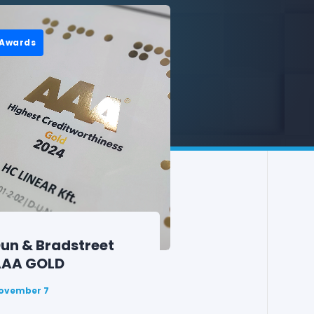
Awards
un & Bradstreet
AAA GOLD
ovember 7