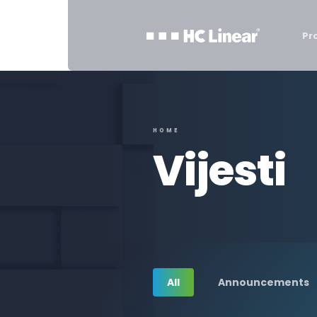
Pr
HOME
Vijesti
All
Announcements