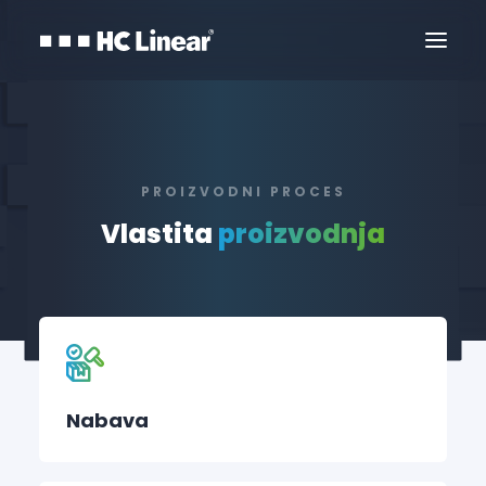
PROIZVODNI PROCES
Vlastita
proizvodnja
Kontaktirajte Nas
Nabava