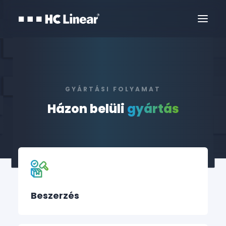
GYÁRTÁSI FOLYAMAT
Házon belüli
gyártás
Kapcsolat
Beszerzés