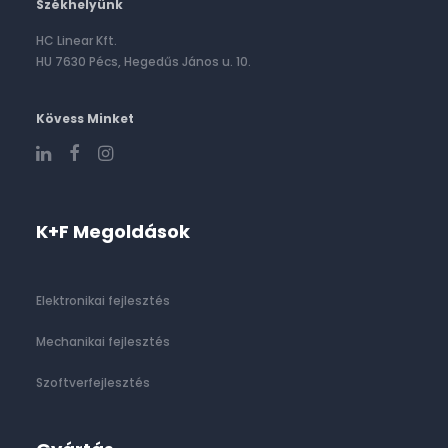
Székhelyünk
HC Linear Kft.
HU 7630 Pécs, Hegedűs János u. 10.
Kövess Minket
K+F Megoldások
Elektronikai fejlesztés
Mechanikai fejlesztés
Szoftverfejlesztés