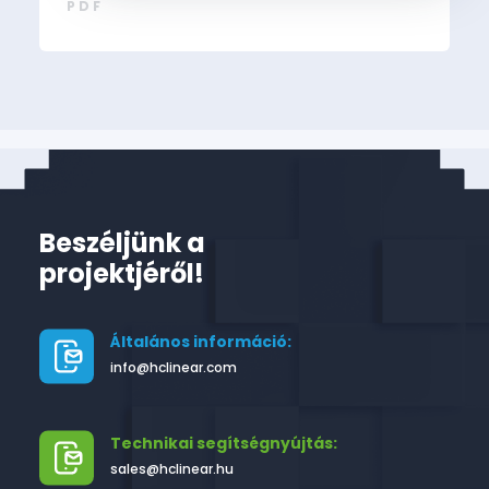
PDF
Beszéljünk a
projektjéről!
Általános információ:
info@hclinear.com
Technikai segítségnyújtás:
sales@hclinear.hu