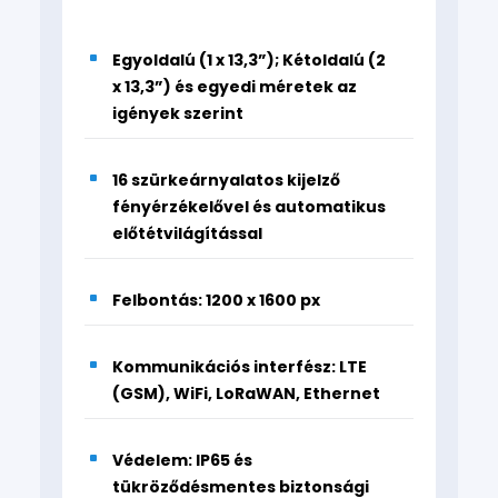
Egyoldalú (1 x 13,3”); Kétoldalú (2
x 13,3”) és egyedi méretek az
igények szerint
16 szürkeárnyalatos kijelző
fényérzékelővel és automatikus
előtétvilágítással
Felbontás: 1200 x 1600 px
Kommunikációs interfész: LTE
(GSM), WiFi, LoRaWAN, Ethernet
Védelem: IP65 és
tükröződésmentes biztonsági