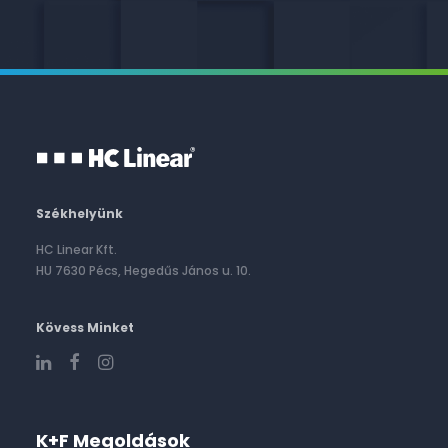
Székhelyünk
HC Linear Kft.
HU 7630 Pécs, Hegedűs János u. 10.
Kövess Minket
K+F Megoldások