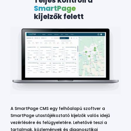
Teljes kontroll a
SmartPage
kijelzők felett
A SmartPage CMS egy felhőalapú szoftver a
SmartPage utastájékoztató kijelzők valós idejű
vezérlésére és felügyeletére. Lehetővé teszi a
tartalmak, közlemények és diagnosztikai