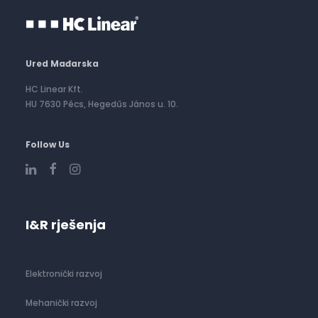
Ured Mađarska
HC Linear Kft.
HU 7630 Pécs, Hegedűs János u. 10.
Follow Us
I&R rješenja
Elektronički razvoj
Mehanički razvoj