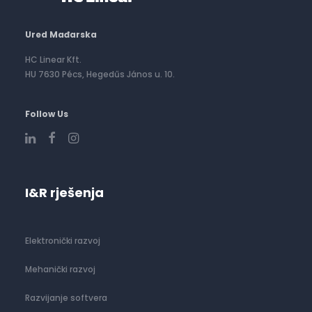
Ured Mađarska
HC Linear Kft.
HU 7630 Pécs, Hegedűs János u. 10.
Follow Us
I&R rješenja
Elektronički razvoj
Mehanički razvoj
Razvijanje softvera