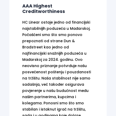
AAA Highest
Creditworthiness
HC Linear ostaje jedno od financijski
najstabilnijih poduzeća u Mađarskoj.
Počašćeni smo što smo ponovo
prepoznati od strane Dun &
Bradstreet kao jedno od
najfinancijski snažnijih poduzeća u
Mađarskoj za 2024. godinu. Ovo
neovisno priznanje potvrđuje našu
posvećenost poštenju i pouzdanosti
na tržištu. Naša stabilnost nije samo
sadašnja, već također osigurava
povjerenje u našu budućnost među
našim partnerima, kupcima i
kolegama. Ponosni smo što smo
stabilan i istaknut igrač na tržištu,
sada i u godinama koje dolaze.