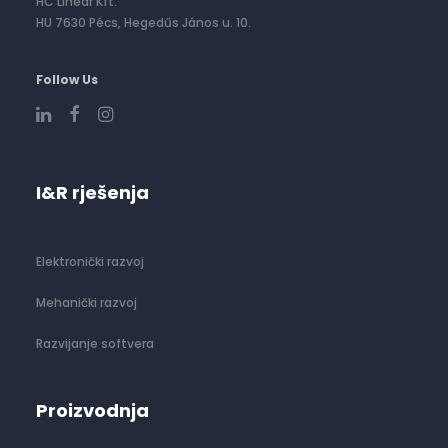
HC Linear Kft.
HU 7630 Pécs, Hegedűs János u. 10.
Follow Us
I&R rješenja
Elektronički razvoj
Mehanički razvoj
Razvijanje softvera
Proizvodnja