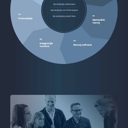
Upravljanje
održivošću
Upravljanje
certificiranjem
Upravljanje
projektima