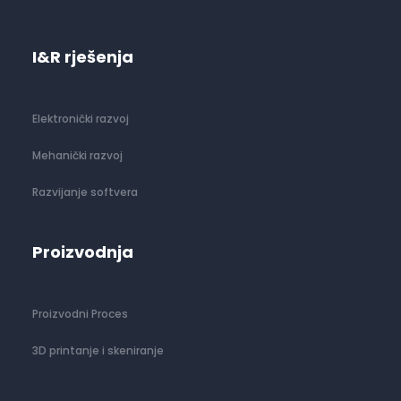
I&R rješenja
Elektronički razvoj
Mehanički razvoj
Razvijanje softvera
Proizvodnja
Proizvodni Proces
3D printanje i skeniranje