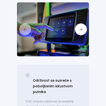
Održivost se susreće s
poboljšanim iskustvom
putnika
U HC Linearu održivost je središnji