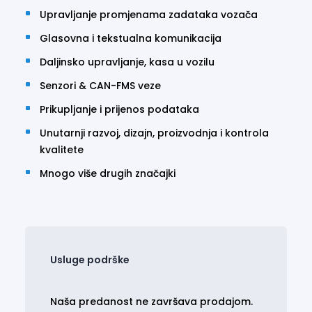
automatski kontrolira informacije o
Upravljanje promjenama zadataka vozača
putnicima.
Glasovna i tekstualna komunikacija
U stalnoj je povezanosti s dispečerskom
Daljinsko upravljanje, kasa u vozilu
službom putem GPRS tehnologije, bilježeći
Senzori & CAN-FMS veze
i šaljući geografske i operativne podatke.
Osim toga, upravlja pomoćnim
Prikupljanje i prijenos podataka
sustavima kao što su npr. ugrađeni
Unutarnji razvoj, dizajn, proizvodnja i kontrola
audiovizualni sustav, sigurnosne kamere i
kvalitete
sustav za prodaju karata, te prenosi
Mnogo više drugih značajki
podatke s tih uređaja na središnji
poslužitelj.
U stalnoj je povezanosti s dispečerskom
službom putem GPRS tehnologije, bilježeći
i šaljući geografske i operativne podatke.
Usluge podrške
Naša predanost ne završava prodajom.