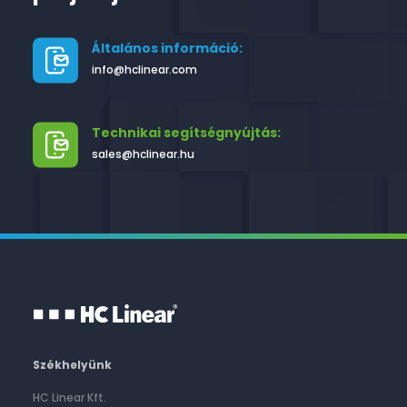
Általános információ:
info@hclinear.com
Technikai segítségnyújtás:
sales@hclinear.hu
Székhelyünk
HC Linear Kft.