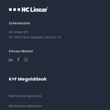
Székhelyünk
HC Linear Kft.
HU 7630 Pécs, Hegedűs János u. 10.
Kövess Minket
K+F Megoldások
Elektronikai fejlesztés
Mechanikai fejlesztés