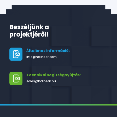
Beszéljünk a
projektjéről!
Általános információ:
info@hclinear.com
Technikai segítségnyújtás:
sales@hclinear.hu