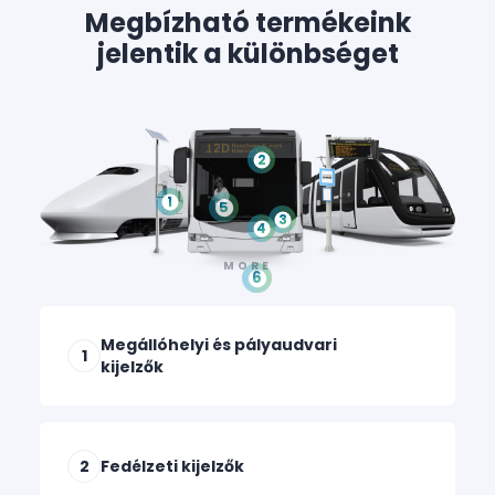
Megbízható termékeink
jelentik a különbséget
2
1
5
3
4
6
Megállóhelyi és pályaudvari
1
kijelzők
2
Fedélzeti kijelzők