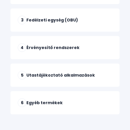
3
Fedélzeti egység (OBU)
4
Érvényesítő rendszerek
5
Utastájékoztató alkalmazások
6
Egyéb termékek