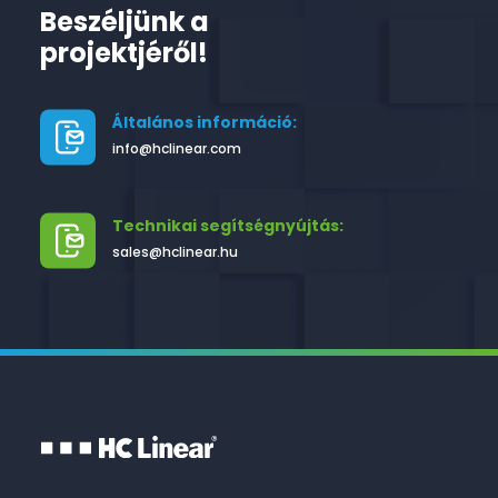
Beszéljünk a
projektjéről!
Általános információ:
info@hclinear.com
Technikai segítségnyújtás:
sales@hclinear.hu