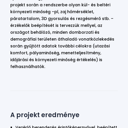
projekt során a rendszerbe olyan kül- és beltéri
környezeti minőség –pl, zaj hőmérséklet,
páratartalom, 3D gyorsulás és rezgésmérő stb. –
érzékelők beépítését is tervezzük mellyel, az
országot behálózó, minden domborzati és
demográfiai területen áthaladó vonatközlekedés
során gyűjtött adatok további célokra (utazási
komfort, pályaminőség, menetteljesítmény,
időjárási és környezeti minőség értékelés) is
felhasználhatók.
A projekt eredménye
Vezérlő berendezés érintőképernyővel, beépített