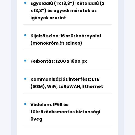
Egyoldalú (1 x 13,3”); Kétoldalú (2
x 13,3”) és egyedi méretek az
igények szerint.
Kijelző színe: 16 szürkeárnyalat
(monokróm és színes)
Felbontás: 1200 x 1600 px
Kommunikációs interfész: LTE
(GSM), WiFi, LoRaWAN, Ethernet
Védelem: IP65 és
tükröződésmentes biztonsági
üveg