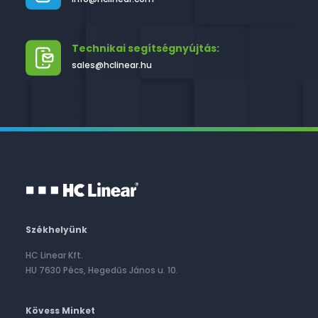
Technikai segítségnyújtás:
sales@hclinear.hu
Székhelyünk
HC Linear Kft.
HU 7630 Pécs, Hegedűs János u. 10.
Kövess Minket