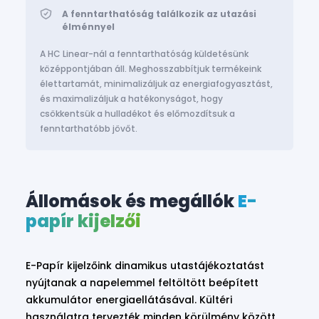
A fenntarthatóság találkozik az utazási
élménnyel
A HC Linear-nál a fenntarthatóság küldetésünk
középpontjában áll. Meghosszabbítjuk termékeink
élettartamát, minimalizáljuk az energiafogyasztást,
és maximalizáljuk a hatékonyságot, hogy
csökkentsük a hulladékot és előmozdítsuk a
fenntarthatóbb jövőt.
Állomások és megállók
E-
papír kijelzői
E-Papír kijelzőink dinamikus utastájékoztatást
nyújtanak a napelemmel feltöltött beépített
akkumulátor energiaellátásával. Kültéri
használatra tervezték minden körülmény között,