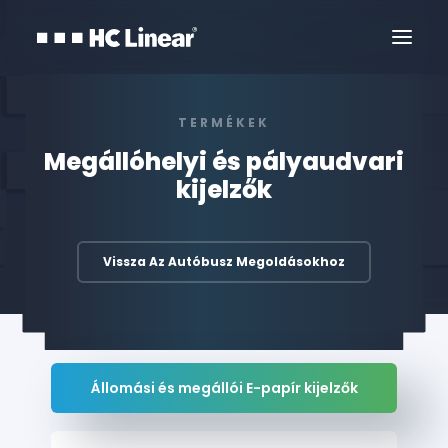
TERMÉKEK
Megállóhelyi és pályaudvari
kijelzők
Vissza Az Autóbusz Megoldásokhoz
Kapcsolat
Állomási és megállói E-papír kijelzők