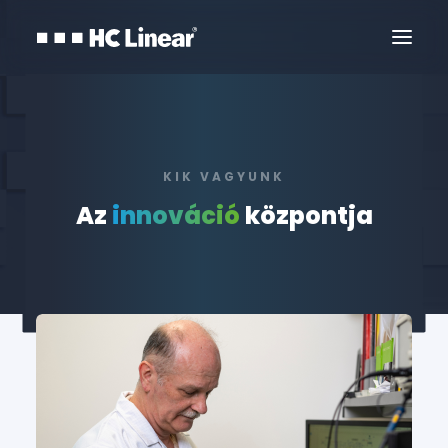
KIK VAGYUNK
Az
innováció
központja
Kapcsolat