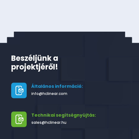
Beszéljünk a
projektjéről!
Általános információ:
info@hclinear.com
Technikai segítségnyújtás:
sales@hclinear.hu