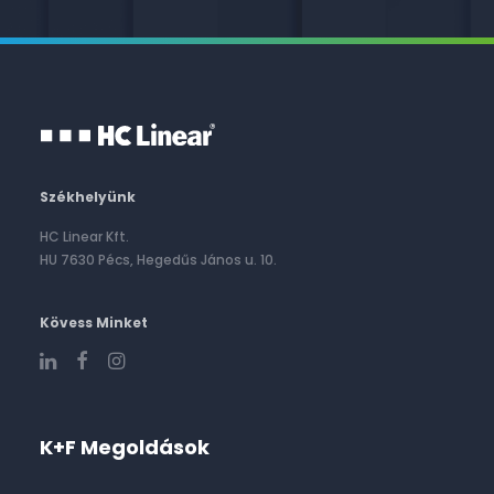
Székhelyünk
HC Linear Kft.
HU 7630 Pécs, Hegedűs János u. 10.
Kövess Minket
K+F Megoldások