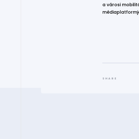
a városi mobili
médiaplatformja
SHARE