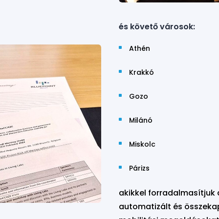
és követő városok:
Athén
Krakkó
Gozo
Milánó
Miskolc
Párizs
akikkel forradalmasítjuk
automatizált és összeka