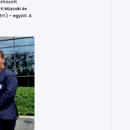
zírozott
ti Műszaki és
t.) – együtt. A