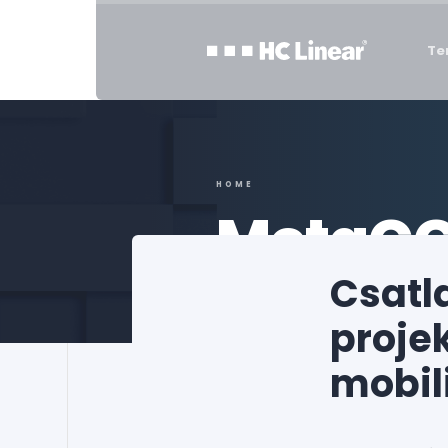
Te
HOME
MetaC
Csatl
projek
mobil