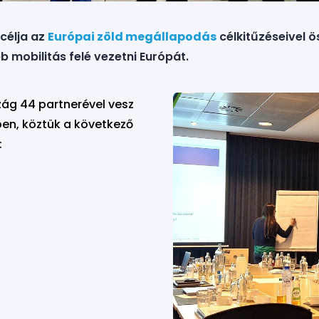
célja az
Európai zöld megállapodás
célkitűzéseivel 
 mobilitás felé vezetni Európát.
zág 44 partnerével vesz
ben, köztük a következő
: