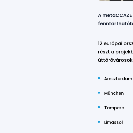
A metaCCAZE 
fenntarthatóbb
12 európai ors
részt a projek
úttörővárosok
Amszterdam
München
Tampere
Limassol