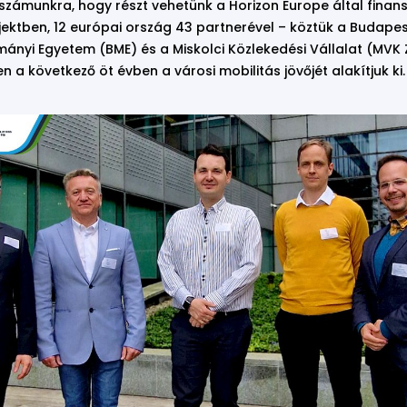
 számunkra, hogy részt vehetünk a Horizon Europe által finans
ktben, 12 európai ország 43 partnerével – köztük a Budapes
yi Egyetem (BME) és a Miskolci Közlekedési Vállalat (MVK Zr
n a következő öt évben a városi mobilitás jövőjét alakítjuk ki.