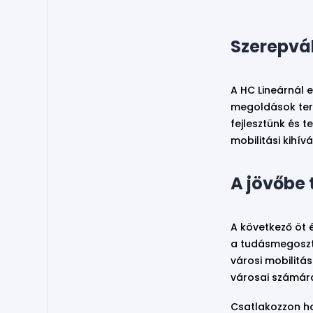
Szerepvá
A HC Lineárnál e
megoldások ter
fejlesztünk és 
mobilitási kihív
A jövőbe 
A következő öt é
a tudásmegoszt
városi mobilitá
városai számár
Csatlakozzon ho