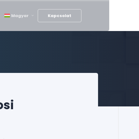
Magyar
Kapcsolat
osi