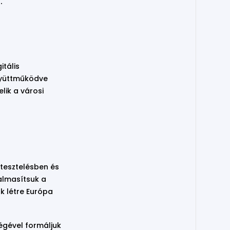
.
itális
gyüttműködve
lik a városi
 tesztelésben és
almasítsuk a
k létre Európa
égével formáljuk