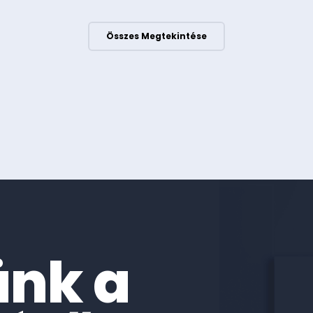
Összes Megtekintése
ünk a