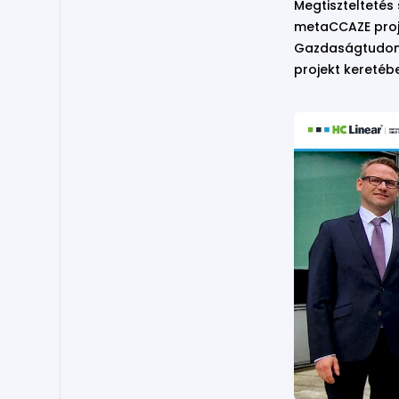
Megtiszteltetés
metaCCAZE proje
Gazdaságtudomán
projekt keretébe