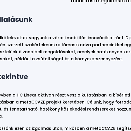
mobilitási megoldásokat
llalásunk
lkötelezettek vagyunk a városi mobilitás innovációja iránt. Dig
én szerzett szakértelmünkre támaszkodva partnereinkkel e
tesztelünk élvonalbeli megoldásokat, amelyek hatékonyan keze
ásokat, például a zsúfoltságot és a környezetszennyezést.
tekintve
vben a HC Linear aktívan részt vesz a kutatásban, a kísérleti
ásban a metaCCAZE projekt keretében. Célunk, hogy forrad
st, és fenntartható, hatékony közlekedési rendszereket hozzun
a.
zzánk ezen az izgalmas úton, miközben a metaCCAZE segíts