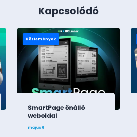
Kapcsolódó
Közlemények
SmartPage önálló
weboldal
május 6