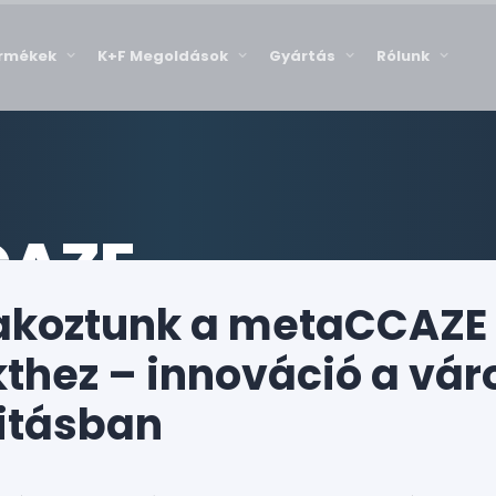
rmékek
K+F Megoldások
Gyártás
Rólunk
CAZE
akoztunk a metaCCAZE
thez – innováció a vár
itásban