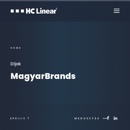
HOME
Díjak
MagyarBrands
Kapcsolat
MEGOSZTÁS
ÁPRILIS 7