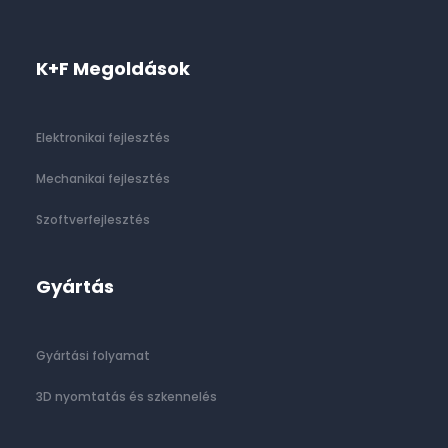
K+F Megoldások
Elektronikai fejlesztés
Mechanikai fejlesztés
Szoftverfejlesztés
Gyártás
Gyártási folyamat
3D nyomtatás és szkennelés