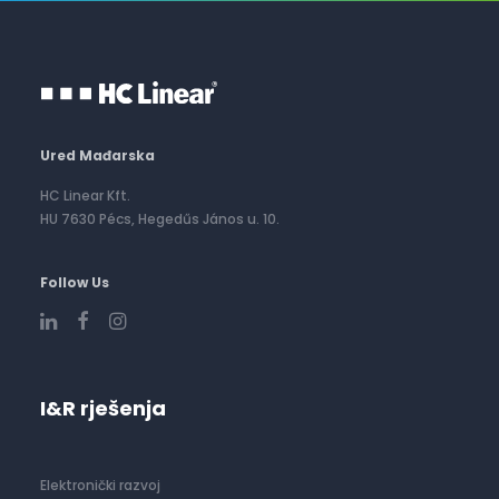
Ured Mađarska
HC Linear Kft.
HU 7630 Pécs, Hegedűs János u. 10.
Follow Us
I&R rješenja
Elektronički razvoj