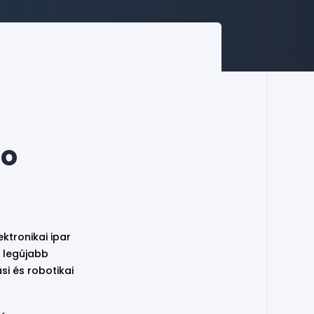
ro
ktronikai ipar
 legújabb
si és robotikai