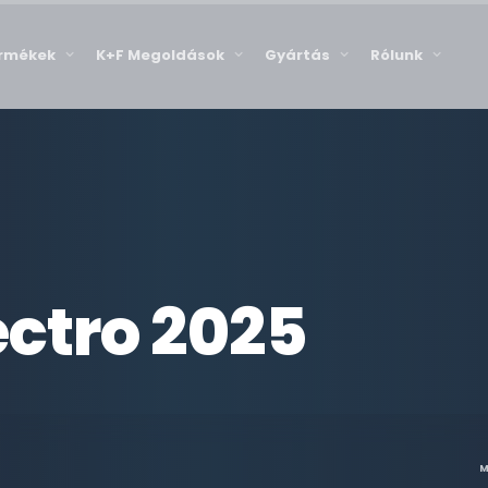
rmékek
K+F Megoldások
Gyártás
Rólunk
ectro 2025