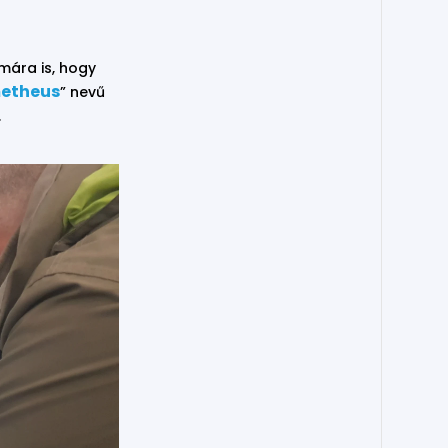
mára is, hogy
etheus
” nevű
.