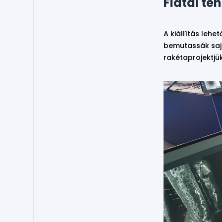
Fiatal te
A kiállítás lehe
bemutassák sajá
rakétaprojektjük