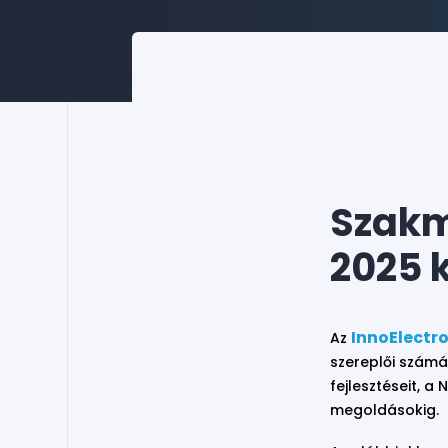
Szakm
2025 k
InnoElectr
Az
szereplői számá
fejlesztéseit, a
megoldásokig.