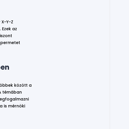
y X-Y-Z
 Ezek az
iszont
 permetet
ben
többek között a
 A témában
megfogalmazni
a is mérnöki