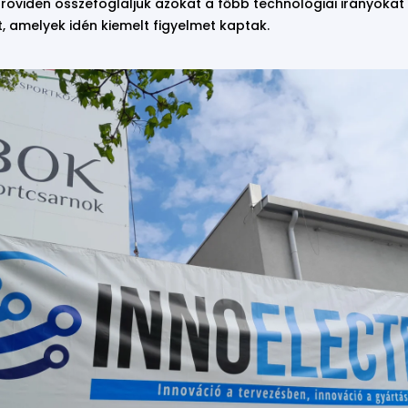
röviden összefoglaljuk azokat a főbb technológiai irányokat
, amelyek idén kiemelt figyelmet kaptak.