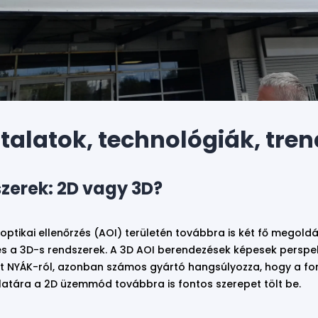
talatok, technológiák, tre
zerek: 2D vagy 3D?
optikai ellenőrzés (AOI) területén továbbra is két fő megoldá
és a 3D-s rendszerek. A 3D AOI berendezések képesek perspek
ált NYÁK-ról, azonban számos gyártó hangsúlyozza, hogy a for
álatára a 2D üzemmód továbbra is fontos szerepet tölt be.