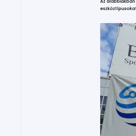
Az alábbiakban 
eszköztípusokat