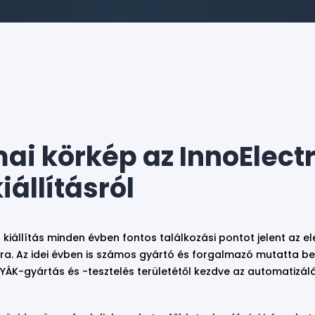
ai körkép az InnoElect
iállításról
o
kiállítás minden évben fontos találkozási pontot jelent az ele
ra. Az idei évben is számos gyártó és forgalmazó mutatta be
 NYÁK-gyártás és -tesztelés területétől kezdve az automatizálá