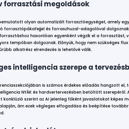
v forrasztási megoldások
s bemutatott olyan automatizált forrasztóegységet, amely eg
 forrasztópákafejjel és forraszhuzal-adagolóval dolgoznak.
 forrasztáshoz hasonlóan egyenként végzik el a forrasztást, v
yors tempóban dolgoznak. Előnyük, hogy nem szükséges flux
űrűbb alkatrész elrendezés is lehetővé válik.
es intelligencia szerepe a tervezés
ferenciaszekciójában is számos érdekes előadás hangzott el, 
elligencia NYÁK és hardvertervezésben betöltött szerepéről.
konklúzió szerint az AI jelenleg főként javaslatokat képes 
alapján, ám ezek végleges elfogadása és beépítése továbbr
d.