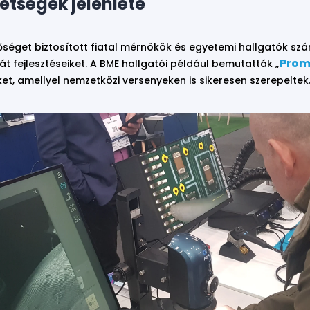
hetségek jelenléte
tőséget biztosított fiatal mérnökök és egyetemi hallgatók szá
Prom
t fejlesztéseiket. A BME hallgatói például bemutatták „
et, amellyel nemzetközi versenyeken is sikeresen szerepeltek