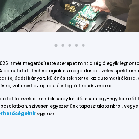
2025 ismét megerősítette szerepét mint a régió egyik legfont
 A bemutatott technológiák és megoldások széles spektruma 
ipar fejlődési irányait, különös tekintettel az automatizálásra
sre, valamint az új típusú integrált rendszerekre.
lkoztatják ezek a trendek, vagy kérdése van egy-egy konkrét 
csolatban, szívesen egyeztetünk tapasztalatainkról. Vegye 
érhetőségeink
egyikén!