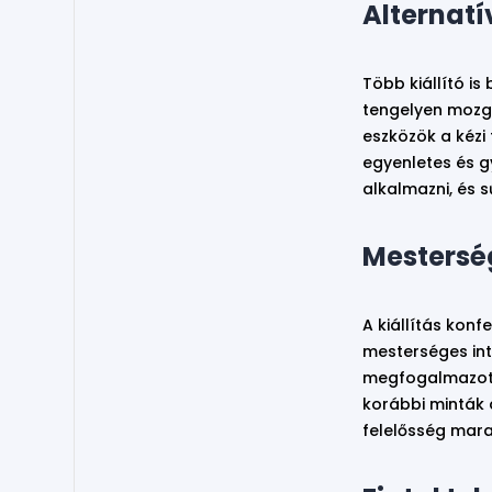
Alternatí
Több kiállító i
tengelyen mozgó
eszközök a kézi
egyenletes és g
alkalmazni, és s
Mesterség
A kiállítás kon
mesterséges int
megfogalmazott 
korábbi minták 
felelősség mara