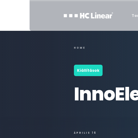
Te
HOME
Kiállítások
InnoEl
ÁPRILIS 16