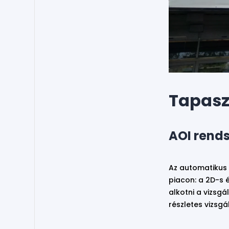
Tapasz
AOI rends
Az automatikus 
piacon: a 2D-s 
alkotni a vizsg
részletes vizsg