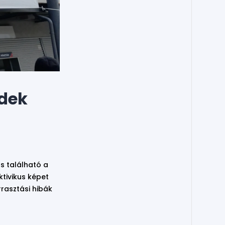
ndek
s található a
tivikus képet
rasztási hibák