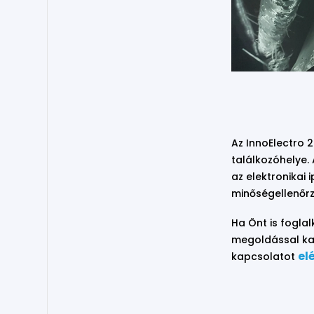
Az InnoElectro 
találkozóhelye.
az elektronikai 
minőségellenőrzé
Ha Önt is fogla
megoldással kap
el
kapcsolatot