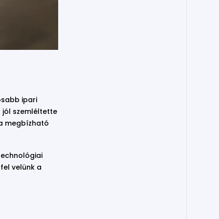
osabb ipari
jól szemléltette
, a megbízható
technológiai
fel velünk a