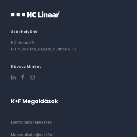
Székhelyünk
HC Linear Kft.
HU 7630 Pécs, Hegedűs János u. 10.
Kövess Minket
K+F Megoldások
Elektronikai fejlesztés
Mechanikai fejlesztés