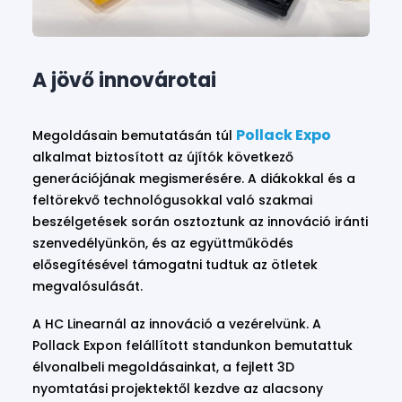
A jövő innovárotai
Pollack Expo
Megoldásain bemutatásán túl
alkalmat biztosított az újítók következő
generációjának megismerésére. A diákokkal és a
feltörekvő technológusokkal való szakmai
beszélgetések során osztoztunk az innováció iránti
szenvedélyünkön, és az együttműködés
elősegítésével támogatni tudtuk az ötletek
megvalósulását.
A HC Linearnál az innováció a vezérelvünk. A
Pollack Expon felállított standunkon bemutattuk
élvonalbeli megoldásainkat, a fejlett 3D
nyomtatási projektektől kezdve az alacsony