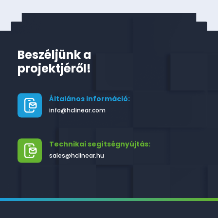
Beszéljünk a
projektjéről!
Általános információ:
info@hclinear.com
Technikai segítségnyújtás:
sales@hclinear.hu