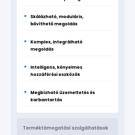
háttérnyilvántartási rendszerekbe, egy beépített
megoldást kínálva a hozzáférési ellenőrzéshez és
az időnyilvántartáshoz. Sokoldalúságra tervezve
Skálázható, moduláris,
megfelel különböző környezeteknek stílusos,
bővíthető megoldás
érintőképernyős grafikus termináljával és fejlett
kártyaolvasójával.
Komplex, integrálható
megoldás
Támogatott azonosítási módszerekhez és
vezérlési lehetőségek közé tartozik az ajtóhoz való
hozzáférés, kapuk, forgókapuk, sorompók és
Intelligens, kényelmes
kapuk, olyan fejlett funkciókkal, mint az
hozzáférési eszközök
eszközszétszerelés érzékelése és környezeti
adatgyűjtés és mérés.
Megbízható üzemeltetés és
Biztos lehet hatékony működésben a rendszerünk
karbantartás
szabványoknak való megfelelésében, a tanúsított
műszaki tartalomban és a folyamatosan
fejlesztett szoftverben. Használja ki a távoli
Terméktámogatási szolgáltatások
frissítési képességeket és az egyszerű,