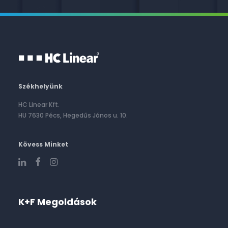
Székhelyünk
HC Linear Kft.
HU 7630 Pécs, Hegedűs János u. 10.
Kövess Minket
K+F Megoldások