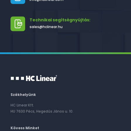
Technikai segítségnyújtás:
sales@hclinear.hu
Székhelyünk
HC Linear Kft.
HU 7630 Pécs, Hegedűs János u. 10.
Kövess Minket