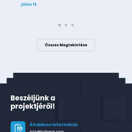
július 13
Összes Megtekintése
Beszéljünk a
projektjéről!
Általános információ:
info@hclinear.com