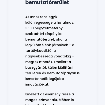
bemutatórerület
Az InnoTrans egyik
különlegessége a hatalmas,
3500 négyzetméternyi
szabadtéri sínpályás
bemutatóterület, ahol a
legkülönfélébb járművek – a
tartálykocsiktól a
nagysebességű vonatokig –
megtekinthetők. Emellett a
buszgyártók külön kiállítási
területen és bemutatópályán is
ismertethetik legújabb
innovációikat.
Emellett az esemény része a
magas színvonalú, élőben is