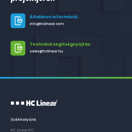
Általános információ:
info@hclinear.com
Technikai segítségnyújtás:
sales@hclinear.hu
Székhelyünk
HC Linear Kft.