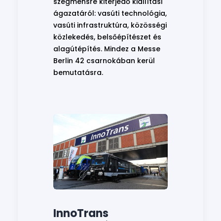
szegmensre kiterjedő kiállítási
ágazatáról: vasúti technológia,
vasúti infrastruktúra, közösségi
közlekedés, belsőépítészet és
alagútépítés. Mindez a Messe
Berlin 42 csarnokában kerül
bemutatásra.
InnoTrans