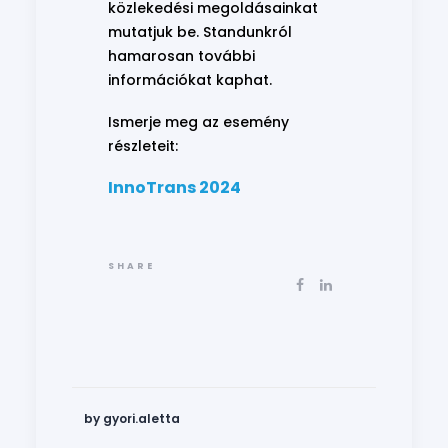
közlekedési megoldásainkat
mutatjuk be. Standunkról
hamarosan további
információkat kaphat.
Ismerje meg az esemény
részleteit:
InnoTrans 2024
SHARE
by gyori.aletta