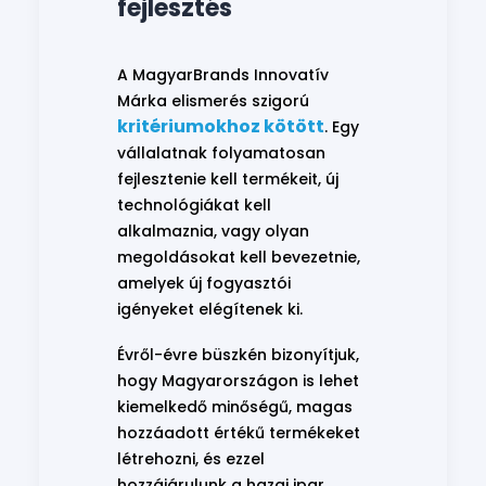
fejlesztés
A MagyarBrands Innovatív
Márka elismerés szigorú
kritériumokhoz kötött
. Egy
vállalatnak folyamatosan
fejlesztenie kell termékeit, új
technológiákat kell
alkalmaznia, vagy olyan
megoldásokat kell bevezetnie,
amelyek új fogyasztói
igényeket elégítenek ki.
Évről-évre büszkén bizonyítjuk,
hogy Magyarországon is lehet
kiemelkedő minőségű, magas
hozzáadott értékű termékeket
létrehozni, és ezzel
hozzájárulunk a hazai ipar