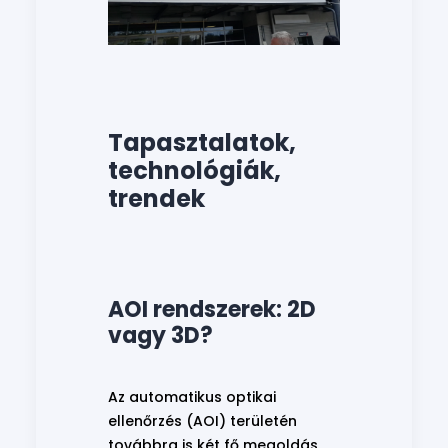
Tapasztalatok,
technológiák,
trendek
AOI rendszerek: 2D
vagy 3D?
Az automatikus optikai
ellenőrzés (AOI) területén
továbbra is két fő megoldás