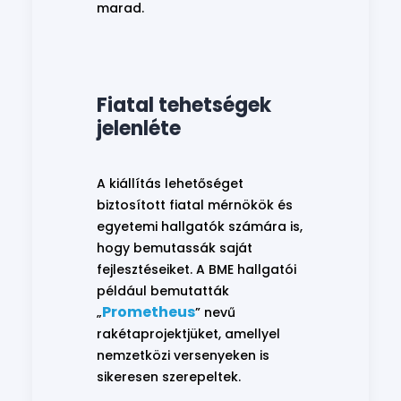
marad.
Fiatal tehetségek
jelenléte
A kiállítás lehetőséget
biztosított fiatal mérnökök és
egyetemi hallgatók számára is,
hogy bemutassák saját
fejlesztéseiket. A BME hallgatói
például bemutatták
Prometheus
„
” nevű
rakétaprojektjüket, amellyel
nemzetközi versenyeken is
sikeresen szerepeltek.