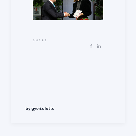
SHARE
by gyori.aletta