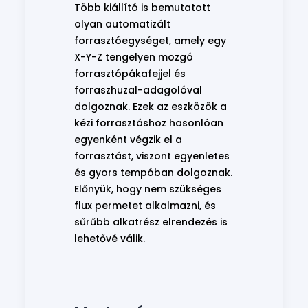
Több kiállító is bemutatott
olyan automatizált
forrasztóegységet, amely egy
X-Y-Z tengelyen mozgó
forrasztópákafejjel és
forraszhuzal-adagolóval
dolgoznak. Ezek az eszközök a
kézi forrasztáshoz hasonlóan
egyenként végzik el a
forrasztást, viszont egyenletes
és gyors tempóban dolgoznak.
Előnyük, hogy nem szükséges
flux permetet alkalmazni, és
sűrűbb alkatrész elrendezés is
lehetővé válik.