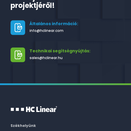
projektjéről!
Általános információ:
info@hclinear.com
Technikai segítségnyújtás:
sales@hclinear.hu
Székhelyünk